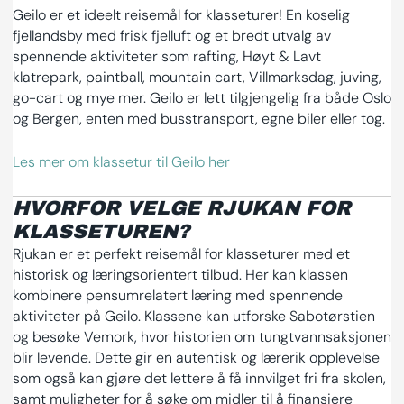
Geilo er et ideelt reisemål for klasseturer! En koselig
fjellandsby med frisk fjelluft og et bredt utvalg av
spennende aktiviteter som rafting, Høyt & Lavt
klatrepark, paintball, mountain cart, Villmarksdag, juving,
go-cart og mye mer. Geilo er lett tilgjengelig fra både Oslo
og Bergen, enten med busstransport, egne biler eller tog.
Les mer om klassetur til Geilo her
HVORFOR VELGE RJUKAN FOR
KLASSETUREN?
Rjukan er et perfekt reisemål for klasseturer med et
historisk og læringsorientert tilbud. Her kan klassen
kombinere pensumrelatert læring med spennende
aktiviteter på Geilo. Klassene kan utforske Sabotørstien
og besøke Vemork, hvor historien om tungtvannsaksjonen
blir levende. Dette gir en autentisk og lærerik opplevelse
som også kan gjøre det lettere å få innvilget fri fra skolen,
samt muligheter for å søke om midler til å finansiere