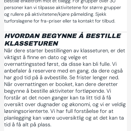
bestille enkeltrom mot et tillegg. For grupper over 30
personer kan vi tilpasse aktivitetene for større grupper
og rullere på aktivitetene/kjøre påmelding. Sjekk
turforslagene for fra-priser eller ta kontakt for tilbud.
HVORDAN BEGYNNE Å BESTILLE
KLASSETUREN
Når dere starter bestillingen av klasseturen, er det
viktigst å finne en dato og velge et
overnattingssted først, da disse kan bli fulle. Vi
anbefaler å reservere med en gang, da dere også
har god tid på å avbestille. Se frister lenger ned.
Når overnattingen er booket, kan dere deretter
begynne å bestille aktiviteter fortløpende.
Vi
forstår at det noen ganger kan ta litt tid å få
oversikt over dugnader og økonomi, og vi er veldig
løsningsorienterte. Vi har full forståelse for at
planlegging kan være uoversiktlig og at det kan ta
tid å få alt på plass.