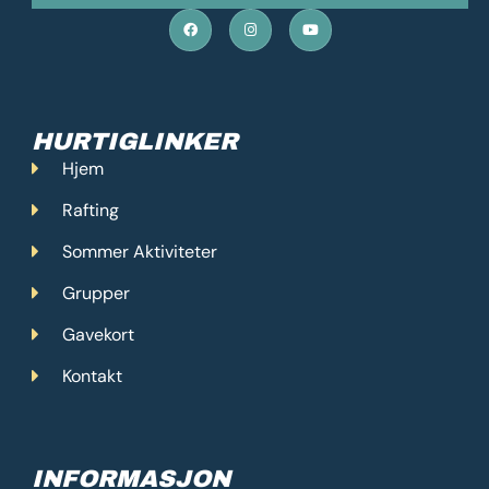
F
I
Y
a
n
o
c
s
u
e
t
t
b
a
u
o
g
b
o
r
e
k
a
m
HURTIGLINKER
Hjem
Rafting
Sommer Aktiviteter
Grupper
Gavekort
Kontakt
INFORMASJON