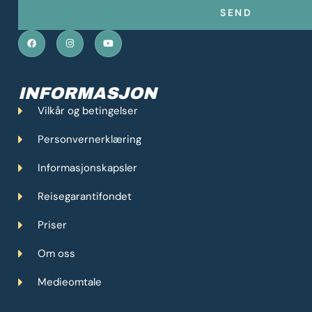
SEND
F
I
Y
a
n
o
c
s
u
e
t
t
b
a
u
o
g
b
o
r
e
INFORMASJON
k
a
m
Vilkår og betingelser
Personvernerklæring
Informasjonskapsler
Reisegarantifondet
Priser
Om oss
Medieomtale