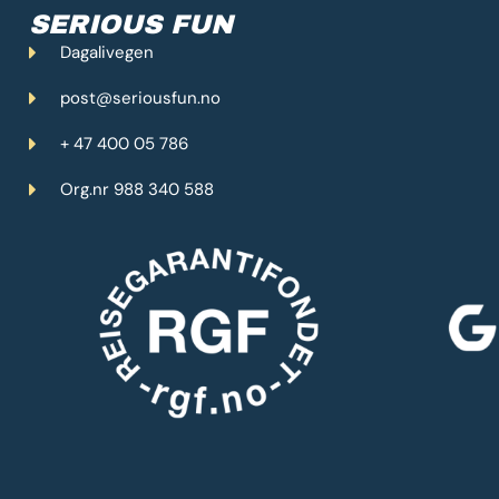
SERIOUS FUN
Dagalivegen
post@seriousfun.no
+ 47 400 05 786
Org.nr 988 340 588