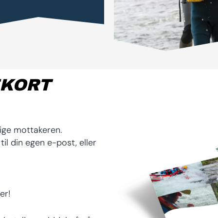
EKORT
dige mottakeren.
til din egen e-post, eller
er!